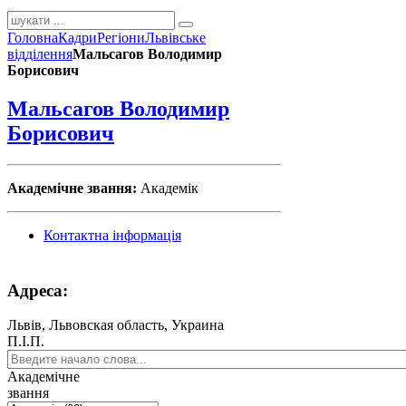
Головна
Кадри
Регіони
Львівське
відділення
Мальсагов Володимир
Борисович
Мальсагов Володимир
Борисович
Академічне звання:
Академік
Контактна інформація
Адреса:
Львів, Львовская область, Украина
П.І.П.
Академічне
звання