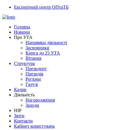
Експертний центр ОПтаТБ
Головна
Новини
Про УТА
Напрямки діяльності
Засновники
Книга до 25 УТА
Вітання
Структура
Президент
Президія
Регіони
Галузі
Кадри
Діяльність
Нагородження
Заходи
НІР
Звіти
Контакти
Кабінет користувача