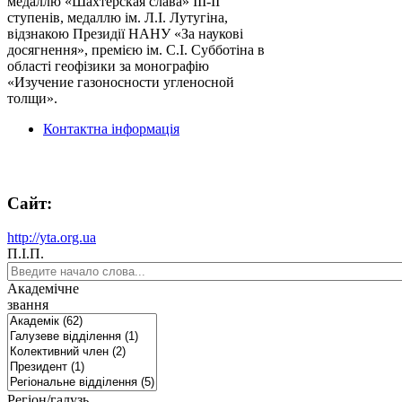
медаллю «Шахтерская слава» ІІІ-ІІ
ступенів, медаллю ім. Л.І. Лутугіна,
відзнакою Президії НАНУ «За наукові
досягнення», премією ім. С.І. Субботіна в
області геофізики за монографію
«Изучение газоносности угленосной
толщи».
Контактна інформація
Сайт:
http://yta.org.ua
П.І.П.
Академічне
звання
Регіон/галузь