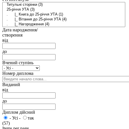
Дата народження/
створення
від
до
Вчений ступінь
Номер диплома
Виданий
від
до
Диплом дійсний
- Усі -
так
(57)
Items per page