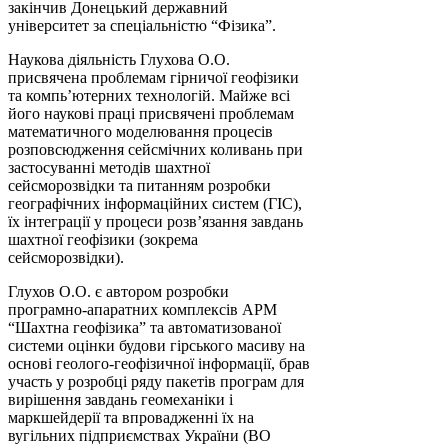
закінчив Донецький державний
університет за спеціальністю “Фізика”.
Наукова діяльність Глухова О.О.
присвячена проблемам гірничої геофізики
та компь’ютерних технологій. Майже всі
його наукові праці присвячені проблемам
математичного моделювання процесів
розповсюдження сейсмічних коливань при
застосуванні методів шахтної
сейсморозвідки та питанням розробки
географічних інформаційних систем (ГІС),
їх інтеграції у процеси розв’язання завдань
шахтної геофізики (зокрема
сейсморозвідки).
Глухов О.О. є автором розробки
програмно-апаратних комплексів АРМ
“Шахтна геофізика” та автоматизованої
системи оцінки будови гірського масиву на
основі геолого-геофізичної інформації, брав
участь у розробці ряду пакетів програм для
вирішення завдань геомеханіки і
маркшейдерії та впровадженні їх на
вугільних підприємствах України (ВО