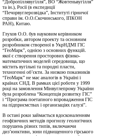
“Добропіллявугілля”, ВО “Жовтеньвугілля”
та ін.), Росії (в експедиції
“Печорвуглерозвідка”, Інституті гірничої
справи ім. О.О.Скочинського, ІПКОН
РАН), Китаю.
Глухов О.О. був науковим керівником
розробки, автором проекту та основним
розробником створеної в УкрНДМІ ГІС
“ГеоМарк”, однією з основних функцій.
якої є створення просторових фізико-
математичних моделей середовища, що
містить вугільні та породні пласти,
техногенні об’єкти. За низкою показників
“ГеоМарк” не має аналогів в Україні і
країнах СНД. В рамках цієї роботи у 1999
році на замовлення Мінвуглепрому України
була розроблена “Концепція розвитку ГІС”
і “Програма поетапного впровадження ГІС
на підприємствах і организаціях галузі”.
В остані роки займається вдосконаленням
геофізичних методів прогнозу геологічних
порушень різних типів, включаючи
диз’юнктиви, зони підвищенного гірського