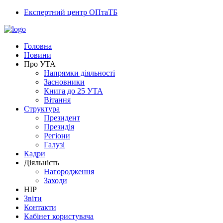
Експертний центр ОПтаТБ
Головна
Новини
Про УТА
Напрямки діяльності
Засновники
Книга до 25 УТА
Вітання
Структура
Президент
Президія
Регіони
Галузі
Кадри
Діяльність
Нагородження
Заходи
НІР
Звіти
Контакти
Кабінет користувача