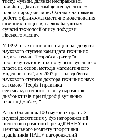
тиску, мульди, ділянки несправжньої
покрівні, ділянки заміщення вугільного
пласта породами та ін. Одним з напрямків
роботи є фізико-математичне моделювання
фізичних процесів, на якіх базуються
сучасні технології опису побудови
гірського масиву.
У 1992 р. захистив дисертацію на здобуття
наукового ступеня кандидата технічних
наук за темою “Розробка критеріїв
прогнозу тектонічних порушень вугільного
пласта на основі методів математичного
моделювання”, а у 2007 р. – на здобуття
наукового ступеня доктора технічних наук
за темою “Теорія і практика
сейсмоакустичного аналізу параметрів
диз’юнктивів при підробці вугільних
пластів Донбасу ”.
Автор більш ніж 100 наукових праць. За
наукові досягнення у був нагороджений
почесною грамотою Президії НАНУ та
Центрального комітету профспілки
працівників НАНУ, нагороджений