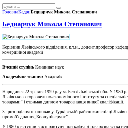
Головна
Кадри
Беднарчук Микола Степанович
Беднарчук Микола Степанович
Керівник Львівського відділення, к.т.н., доцент,професор кафе
комерційної академії
Вчений ступінь
Кандидат наук
Академічне звання:
Академік
Народився 22 травня 1959 р. у м. Белзі Львівської обл. У 1980 р
Львівського торговельно-економічного інституту за спеціальніс
товарами” і отримав диплом товарознавця вищої кваліфікації.
За розподілом працював у Турківській райспоживспілці Львівсь
промоб’єднання„Коопунівермаг”.
У 1980 р вступив в аспірантуру при кафедрі товарознавства не