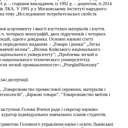
91 р. – старшим викладачем, із 1992 р. – доцентом, із 2014
ів ЛКА. У 1991 р у Московському інституті народного
 на тему „Исследование потребительских свойств
 асортименту і якості взуттєвих матеріалів і взуття.
.ч. чотирьох монографій, двох підручників і чотирьох
кцій, одного довідника. Основні наукові статті
х періодичних виданнях – „Товари і ринки” „Легка
навчий вісник”, „Вісник Київського національного
національного університету”; „Проблемы легкой и
национального технического университета);
огия легкой промышленности»; „PrzegladSkorzany”
ькі дисертації.
, „Товарознавство промислової сировини, матеріалів і
ехнологій”, „Біржові товари”, "Товарознавство меблів і
заступник Голови Вченої ради і секретар науково-
 куратор індивідуальних навчальних планів студентів.
рамотою Головного управління науки і освіти Львівської