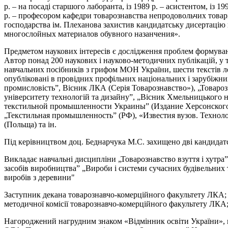
р. – на посаді старшого лаборанта, із 1989 р. – асистентом, із 19
р. – професором кафедри товарознавства непродовольчих товар
господарства ім. Плеханова захистив кандидатську дисертацію
многослойных материалов обувного назанчения».
Предметом наукових інтересів є дослідження проблем формування
Автор понад 200 наукових і науково-методичних публікацій, у т
навчальних посібників з грифом МОН України, шести текстів ле
опубліковані в провідних профільних національних і зарубіжни
промисловість”, Вісник ЛКА (Серія Товарознавство»), „Товароз
університету технологій та дизайну”, „Вісник Хмельницького 
текстильной промышленности Украины” (Издание Херсонского 
„Текстильная промышленность” (РФ), «Известия вузов. Технол
(Польща) та ін.
Під керівництвом доц. Беднарчука М.С. захищено дві кандидатс
Викладає навчальні дисципліни „Товарознавство взуття і хутра”
засобів виробництва” „Вироби і системи сучасних будівельних т
виробів з деревини"
Заступник декана товарознавчо-комерційного факультету ЛКА; 
методичної комісії товарознавчо-комерційного факультету ЛКА;
Нагороджений нагрудним знаком «Відмінник освіти України», г