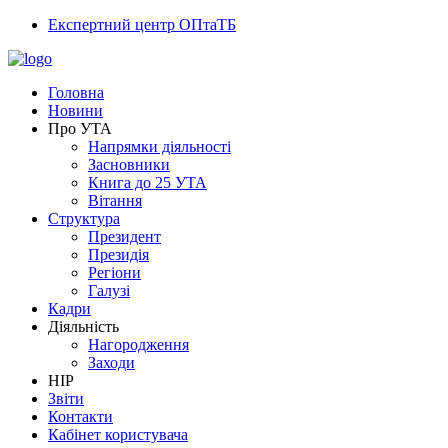
Експертний центр ОПтаТБ
Головна
Новини
Про УТА
Напрямки діяльності
Засновники
Книга до 25 УТА
Вітання
Структура
Президент
Президія
Регіони
Галузі
Кадри
Діяльність
Нагородження
Заходи
НІР
Звіти
Контакти
Кабінет користувача