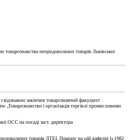
дри товарознавства непродовольчих товарів Львівської
. з відзнакою закінчив товарознавчий факультет
тю „Товарознавство і організація торгівлі промисловими
кої ОСС на посаді заст. директора
продовольчих товарів ЛТЕІ. Працює на цій кафедрі із 1982