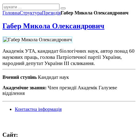
Головна
Структура
Президія
Габер Микола Олександрович
Габер Микола Олександрович
Академік УТА, к
андидат біологічних наук, автор понад 60
наукових праць,
голова Патріотичної партії України,
народний депутат України III скликання.
Вчений ступінь
Кандидат наук
Академічне звання:
Член президії Академік Галузеве
відділення
Контактна інформація
Сайт: