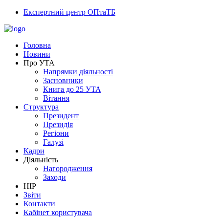
Експертний центр ОПтаТБ
Головна
Новини
Про УТА
Напрямки діяльності
Засновники
Книга до 25 УТА
Вітання
Структура
Президент
Президія
Регіони
Галузі
Кадри
Діяльність
Нагородження
Заходи
НІР
Звіти
Контакти
Кабінет користувача