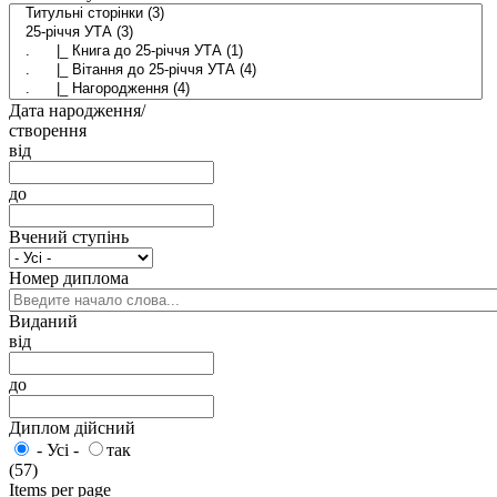
Дата народження/
створення
від
до
Вчений ступінь
Номер диплома
Виданий
від
до
Диплом дійсний
- Усі -
так
(57)
Items per page