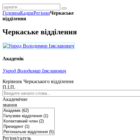
Головна
Кадри
Регіони
Черкаське
відділення
Черкаське відділення
Академік
Унрод Володимир Ізяславович
Керівник Черкаського відділення
П.І.П.
Академічне
звання
Регіон/галузь