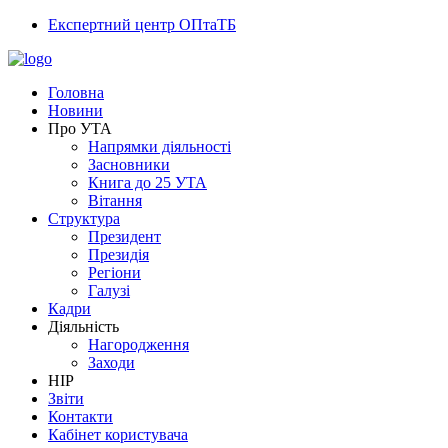
Експертний центр ОПтаТБ
Головна
Новини
Про УТА
Напрямки діяльності
Засновники
Книга до 25 УТА
Вітання
Структура
Президент
Президія
Регіони
Галузі
Кадри
Діяльність
Нагородження
Заходи
НІР
Звіти
Контакти
Кабінет користувача