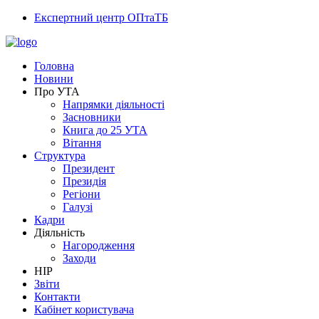
Експертний центр ОПтаТБ
Головна
Новини
Про УТА
Напрямки діяльності
Засновники
Книга до 25 УТА
Вітання
Структура
Президент
Президія
Регіони
Галузі
Кадри
Діяльність
Нагородження
Заходи
НІР
Звіти
Контакти
Кабінет користувача