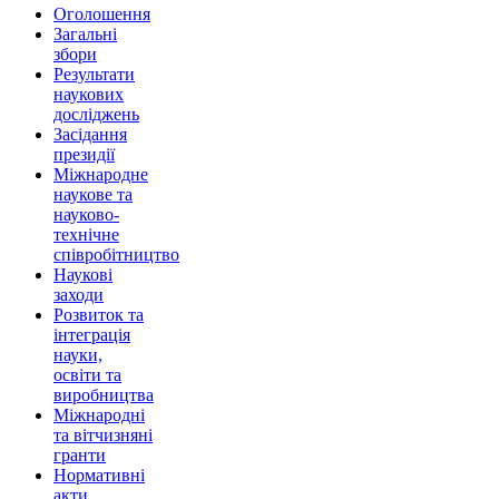
Оголошення
Загальні
збори
Результати
наукових
досліджень
Засідання
президії
Міжнародне
наукове та
науково-
технічне
співробітництво
Наукові
заходи
Розвиток та
інтеграція
науки,
освіти та
виробництва
Міжнародні
та вітчизняні
гранти
Нормативні
акти