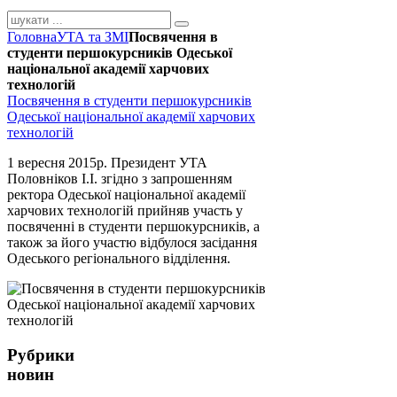
Головна
УТА та ЗМІ
Посвячення в
студенти першокурсників Одеської
національної академії харчових
технологій
Посвячення в студенти першокурсників
Одеської національної академії харчових
технологій
1 вересня 2015р. Президент УТА
Половніков І.І. згідно з запрошенням
ректора Одеської національної академії
харчових технологій прийняв участь у
посвяченні в студенти першокурсників, а
також за його участю відбулося засідання
Одеського регіонального відділення.
Рубрики
новин