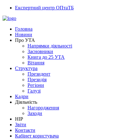
Експертний центр ОПтаТБ
Головна
Новини
Про УТА
Напрямки діяльності
Засновники
Книга до 25 УТА
Вітання
Структура
Президент
Президія
Регіони
Галузі
Кадри
Діяльність
Нагородження
Заходи
НІР
Звіти
Контакти
Кабінет користувача