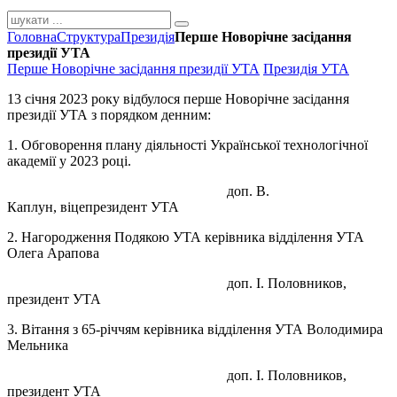
Головна
Структура
Президія
Перше Новорічне засідання
президії УТА
Перше Новорічне засідання президії УТА
Президія УТА
13 січня 2023 року відбулося перше Новорічне засідання
президії УТА з порядком денним:
1. Обговорення плану діяльності Української технологічної
академії у 2023 році.
доп. В.
Каплун, віцепрезидент УТА
2. Нагородження Подякою УТА керівника відділення УТА
Олега Арапова
доп. І. Половников,
президент УТА
3. Вітання з 65-річчям керівника відділення УТА Володимира
Мельника
доп. І. Половников,
президент УТА