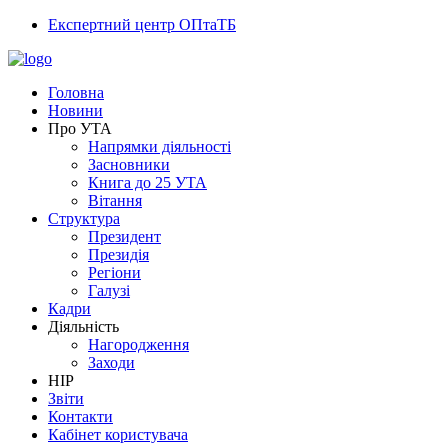
Експертний центр ОПтаТБ
Головна
Новини
Про УТА
Напрямки діяльності
Засновники
Книга до 25 УТА
Вітання
Структура
Президент
Президія
Регіони
Галузі
Кадри
Діяльність
Нагородження
Заходи
НІР
Звіти
Контакти
Кабінет користувача